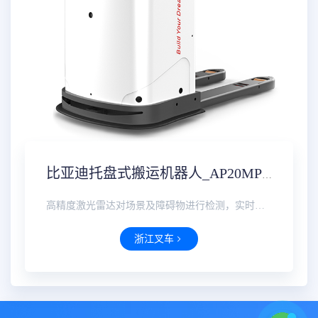
比亚迪托盘式搬运机器人_AP20MPW叉车
高精度激光雷达对场景及障碍物进行检测，实时创建地图并修正机器人位置，有效规划轨迹避开障碍物。高安全非···
浙江叉车