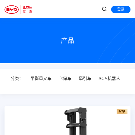
登录
产品
分类：
平衡重叉车
仓储车
牵引车
AGV机器人