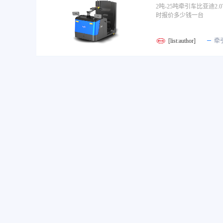
2吨-25吨牵引车比亚迪2
时报价多少钱一台
[list:author]
牵