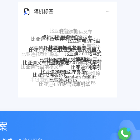
随机标签
步行式托盘搬运车
比亚迪托盘搬运车
比亚迪平衡重叉车
比亚迪电动托盘
比亚迪搬运机器人
比亚迪托盘式搬运机器人
车
比亚迪托盘式机器人
比亚迪堆高叉车
比亚迪2.0T站驾式
比亚迪托盘堆垛车
比亚迪堆垛叉车价格
比亚迪堆垛叉车
牵引车
比亚迪站驾式
比亚迪3.0T座驾式牵引
比亚迪叉车托盘搬运车
牵引车
车
比亚迪3吨牵引
比亚迪托盘前移叉车
比亚迪25T牵引车
电动AGV叉车
车
比亚迪堆垛
比亚迪2吨搬运车
比亚迪前移叉车
Stand-on forklift
比亚迪Q45TS
车
半包围式托盘搬运车
比亚迪P30S
BYD forklift S16PS
比亚迪4.5T站驾式牵引车
比亚迪仓储叉车
比亚迪站驾式托盘搬运车
案