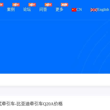
案例
论坛
问答
更多
CN
English
式牵引车-比亚迪牵引车Q20A价格