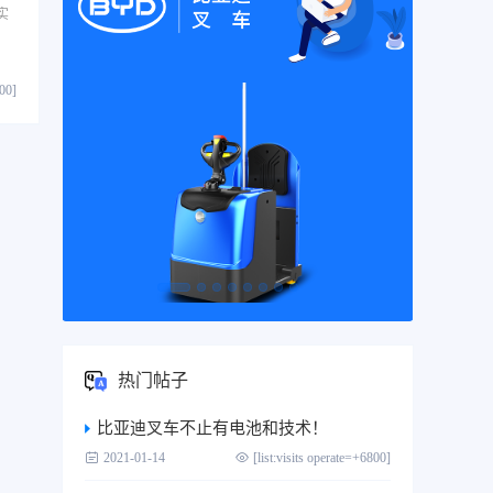
实
800]
热门帖子
比亚迪叉车不止有电池和技术！
2021-01-14
[list:visits operate=+6800]