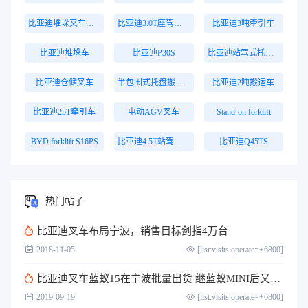
比亚迪堆垛叉车价格
比亚迪3.0T座驾式牵引车
比亚迪3吨牵引车
比亚迪堆垛车
比亚迪P30S
比亚迪站驾式托盘搬运车
比亚迪仓储叉车
半包围式托盘搬运车
比亚迪2吨搬运车
比亚迪25T牵引车
电动AGV叉车
Stand-on forklift
BYD forklift S16PS
比亚迪4.5T站驾式牵引车
比亚迪Q45TS
热门帖子
比亚迪叉车布局宁波，销售目标剑指4万台
2018-11-05
[list:visits operate=+6800]
比亚迪叉车蓝蚁15在宁波批量出货 继蓝蚁MINI后又一壮举
2019-09-19
[list:visits operate=+6800]