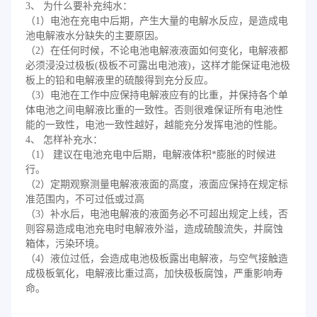
3、 为什么要补充纯水：
（1）电池在充电中后期，产生大量的电解水反应，是造成电
池电解液水分缺失的主要原因。
（2）在任何时候，不论电池电解液液面如何变化，电解液都
必须浸没过极板(极板不可露出电池液)，这样才能保证电池极
板上的铅和电解液里的硫酸得到充分反应。
（3）电池在工作中应保持电解液应有的比重，并保持各个单
体电池之间电解液比重的一致性。否则很难保证所有电池性
能的一致性，电池一致性越好，越能充分发挥电池的性能。
4、 怎样补充水：
（1） 建议在电池充电中后期，电解液体积*膨胀的时候进
行。
（2）定期观察测量电解液液面的高度，液面应保持在规定标
准范围内，不可过低或过高
（3）补水后，电池电解液的液面务必不可超出规定上线，否
则容易造成电池充电时电解液外溢，造成硫酸流失，并腐蚀
箱体，污染环境。
（4）液位过低，会造成电池极板露出电解液，与空气接触造
成极板氧化，电解液比重过高，加快极板腐蚀，严重影响寿
命。