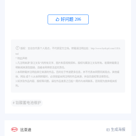
好问题
206
版权：言论仅代表个人观点，不代表官方立场。转载请注明出处：http://www.bydcpd.com/118.h
tml
* 特此声明
1.凡注明来源"浙江叉车”的所有文字、图片和音视频资料，版权均属浙江叉车所有。若需转载需注
明新闻来源及链接，违者本网将依法追究责任。
2.本网转载并注明自其它来源的作品，目的在于传递更多信息，并不代表本网赞同其观点。其他媒
体、网站 或个人从本网转载时，必须保留本网注明的作品来源，并自负版权等法律责任。
3.如涉及作品内容、版权等问题，请在作品发表之日起一周内与本网联系，否则视为放弃相关权
利。
# 铅酸蓄电池维护
生成海报
比亚迪