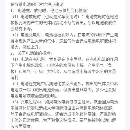
铅酸蓄电池的日常维护小建议
1、 电池充、放电时，电池液位的变化情况：
（1）电池放电时（也就是叉车使用时）：电池充电时在电池
极板孔隙内产生的气体因震动不断的冒出，所以电池液液位
会略有下降。
（2）电池充电时：电池极板孔隙内，在电流的作用下产生电
解水现象产生大量的气体，这些气体会造成电池电解液体积
增大，液位上升。
2、 关于电池液的损耗：
（1）电池在充电时，尤其是充电中后期，在充电电流的作用
下产生电解水现象，电池液的水份被电解。产生氢气（负
极）和氧气（正极）并析出，从而造成电解液中水分的大量
消耗
（2）电池在充电中后期电化学反应剧烈，排出的气体会带着
电池液一起飞溅出电池外面，但溅出量非常少，多少也会对
电池电解液液面造成影响。
（3）充电过程中，如果电池电解液液面过高，就会因为电池
电解液体积膨胀造成大量电解液溢出并流到电池箱体底部，
除了会造成电解液损失，还会造成电池箱体腐蚀，严重影响
电池的正常使用。为了避免这种情况，要严格控制电池电解
液液面高度。